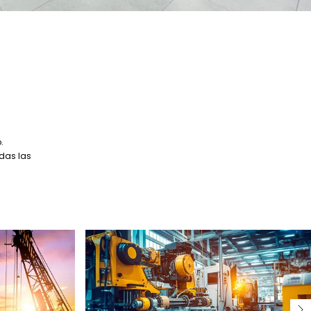
.
odas las